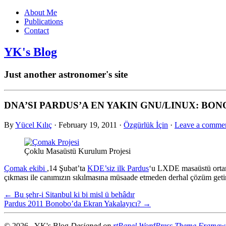
About Me
Publications
Contact
YK's Blog
Just another astronomer's site
DNA’SI PARDUS’A EN YAKIN GNU/LINUX: BONO
By
Yücel Kılıç
·
February 19, 2011
·
Özgürlük İçin
·
Leave a comme
Çoklu Masaüstü Kurulum Projesi
Çomak ekibi
,14 Şubat’ta
KDE’siz ilk Pardus
‘u LXDE masaüstü ortamı
çıkması ile canımızın sıkılmasına müsaade etmeden derhal çözüm getirm
← Bu şehr-i Sitanbul ki bi misl ü behâdır
Pardus 2011 Bonobo’da Ekran Yakalayıcı? →
© 2026 - YK's Blog
Designed on
rtPanel WordPress Theme Framew