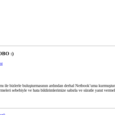
BO :)
nt
 ile bizlerle buluşturmasının ardından derhal Netbook’uma kurmuştum. 
eleri sebebiyle ve hata bildirimlerimize sabırla ve süratle yanıt verm
ork
.