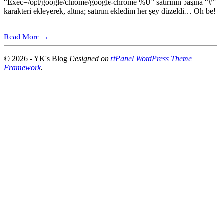
“Exec=/opt/google/chrome/google-chrome %U” satırının başına “#”
karakteri ekleyerek, altına; satırını ekledim her şey düzeldi… Oh be!
Read More →
© 2026 - YK's Blog
Designed on
rtPanel WordPress Theme
Framework
.