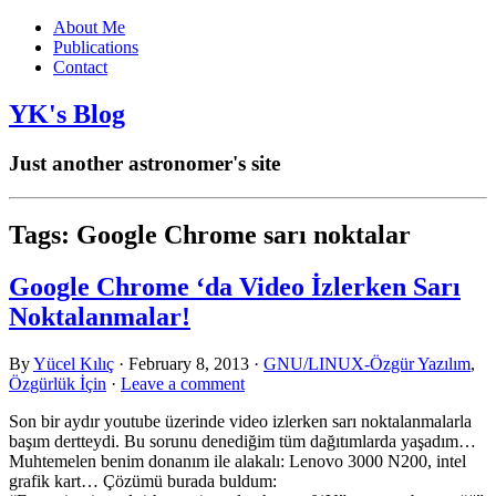
About Me
Publications
Contact
YK's Blog
Just another astronomer's site
Tags:
Google Chrome sarı noktalar
Google Chrome ‘da Video İzlerken Sarı
Noktalanmalar!
By
Yücel Kılıç
·
February 8, 2013
·
GNU/LINUX-Özgür Yazılım
,
Özgürlük İçin
·
Leave a comment
Son bir aydır youtube üzerinde video izlerken sarı noktalanmalarla
başım dertteydi. Bu sorunu denediğim tüm dağıtımlarda yaşadım…
Muhtemelen benim donanım ile alakalı: Lenovo 3000 N200, intel
grafik kart… Çözümü burada buldum: