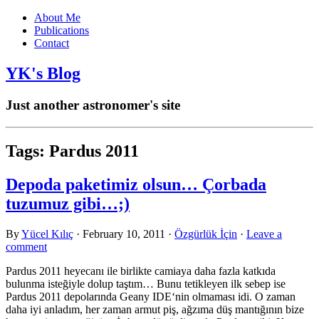
About Me
Publications
Contact
YK's Blog
Just another astronomer's site
Tags:
Pardus 2011
Depoda paketimiz olsun… Çorbada
tuzumuz gibi…;)
By
Yücel Kılıç
·
February 10, 2011
·
Özgürlük İçin
·
Leave a
comment
Pardus 2011 heyecanı ile birlikte camiaya daha fazla katkıda
bulunma isteğiyle dolup taştım… Bunu tetikleyen ilk sebep ise
Pardus 2011 depolarında Geany IDE‘nin olmaması idi. O zaman
daha iyi anladım, her zaman armut piş, ağzıma düş mantığının bize