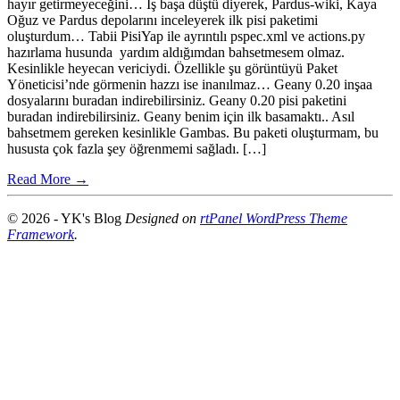
hayır getirmeyeceğini… İş başa düştü diyerek, Pardus-wiki, Kaya
Oğuz ve Pardus depolarını inceleyerek ilk pisi paketimi
oluşturdum… Tabii PisiYap ile ayrıntılı pspec.xml ve actions.py
hazırlama husunda yardım aldığımdan bahsetmesem olmaz.
Kesinlikle heyecan vericiydi. Özellikle şu görüntüyü Paket
Yöneticisi’nde görmenin hazzı ise inanılmaz… Geany 0.20 inşaa
dosyalarını buradan indirebilirsiniz. Geany 0.20 pisi paketini
buradan indirebilirsiniz. Geany benim için ilk basamaktı.. Asıl
bahsetmem gereken kesinlikle Gambas. Bu paketi oluşturmam, bu
hususta çok fazla şey öğrenmemi sağladı. […]
Read More →
© 2026 - YK's Blog
Designed on
rtPanel WordPress Theme
Framework
.